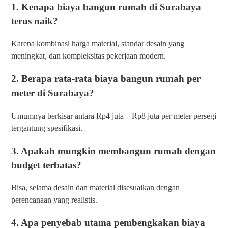
1. Kenapa biaya bangun rumah di Surabaya
terus naik?
Karena kombinasi harga material, standar desain yang
meningkat, dan kompleksitas pekerjaan modern.
2. Berapa rata-rata biaya bangun rumah per
meter di Surabaya?
Umumnya berkisar antara Rp4 juta – Rp8 juta per meter persegi
H
tergantung spesifikasi.
ar
g
3. Apakah mungkin membangun rumah dengan
a
J
budget terbatas?
a
s
a
Bisa, selama desain dan material disesuaikan dengan
B
perencanaan yang realistis.
a
n
4. Apa penyebab utama pembengkakan biaya
g