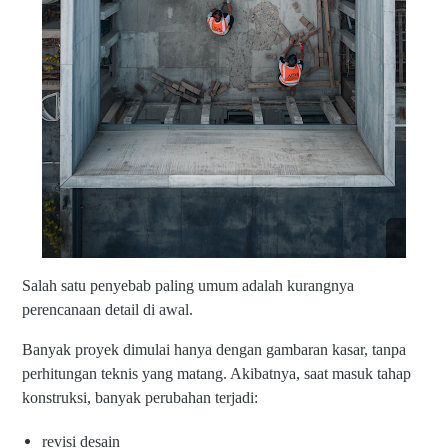
J
ar
a
n
g
D
i
b
a
h
a
s
Salah satu penyebab paling umum adalah kurangnya
perencanaan detail di awal.
Banyak proyek dimulai hanya dengan gambaran kasar, tanpa
perhitungan teknis yang matang. Akibatnya, saat masuk tahap
konstruksi, banyak perubahan terjadi:
revisi desain