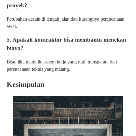
u
proyek?
n
R
Perubahan desain di tengah jalan dan kurangnya perencanaan
u
m
awal.
a
h
5. Apakah kontraktor bisa membantu menekan
d
i
biaya?
S
u
Bisa, jika memiliki sistem kerja yang rapi, transparan, dan
ra
b
perencanaan teknis yang matang.
a
y
Kesimpulan
a
N
ai
k
T
er
u
s
?
I