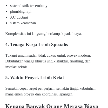
ar
sistem listrik tersembunyi
g
a
plumbing rapi
J
AC ducting
a
sistem keamanan
s
a
B
Kompleksitas ini langsung berdampak pada biaya.
a
n
4. Tenaga Kerja Lebih Spesialis
g
u
n
Tukang umum sudah tidak cukup untuk proyek modern.
R
Dibutuhkan tenaga khusus untuk struktur, finishing, dan
u
instalasi teknis.
m
a
h
5. Waktu Proyek Lebih Ketat
d
i
Semakin cepat target pengerjaan, semakin tinggi kebutuhan
S
u
manajemen proyek dan koordinasi lapangan.
ra
b
Kenapa Banyak Orang Merasa Biaya
a