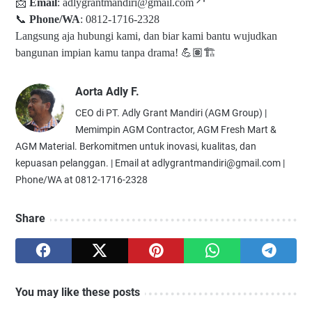
📩
Email
:
adlygrantmandiri@gmail.com
📞
Phone/WA
: 0812-1716-2328
Langsung aja hubungi kami, dan biar kami bantu wujudkan
bangunan impian kamu tanpa drama! 💪🏽🏗️
Aorta Adly F.
CEO di PT. Adly Grant Mandiri (AGM Group) |
Memimpin AGM Contractor, AGM Fresh Mart &
AGM Material. Berkomitmen untuk inovasi, kualitas, dan
kepuasan pelanggan. | Email at adlygrantmandiri@gmail.com |
Phone/WA at 0812-1716-2328
Share
You may like these posts